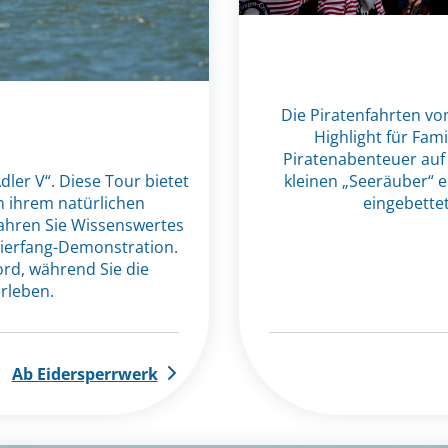
Die Piratenfahrten vo
Highlight für Fam
Piratenabenteuer auf S
kleinen „Seeräuber“ e
ler V“. Diese Tour bietet
eingebettet
n ihrem natürlichen
ahren Sie Wissenswertes
tierfang-Demonstration.
rd, während Sie die
rleben.
Ab Eidersperrwerk