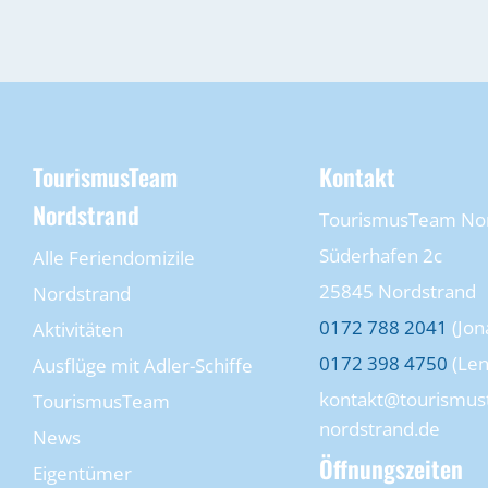
TourismusTeam
Kontakt
Nordstrand
TourismusTeam No
Süderhafen 2c
Alle Feriendomizile
25845 Nordstrand
Nordstrand
0172 788 2041
(Jon
Aktivitäten
0172 398 4750
(Len
Ausflüge mit Adler-Schiffe
kontakt@tourismus
TourismusTeam
nordstrand.de
News
Öffnungszeiten
Eigentümer