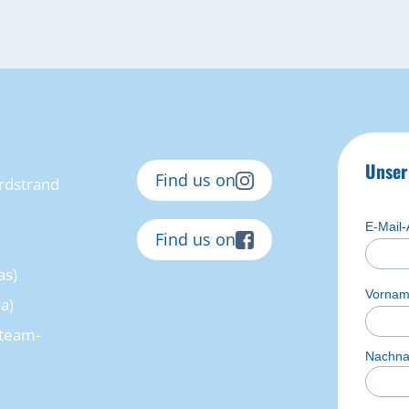
Unser
Find us on
rdstrand
E-Mail
Find us on
as)
Vorna
a)
team-
Nachn