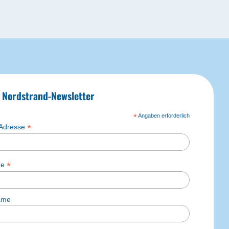
 Nordstrand-Newsletter
*
Angaben erforderlich
*
-Adresse
*
me
ame