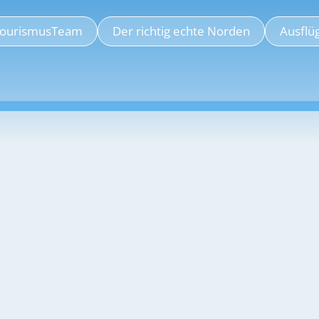
ourismusTeam
Der richtig echte Norden
Ausflüg